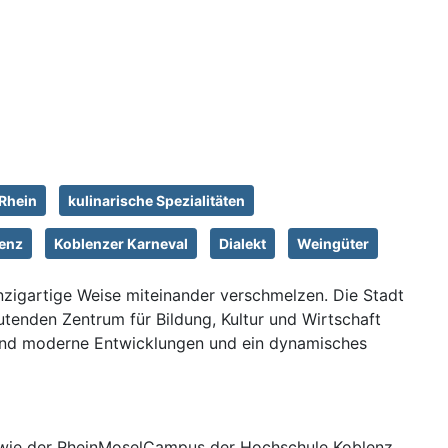
Rhein
kulinarische Spezialitäten
enz
Koblenzer Karneval
Dialekt
Weingüter
inzigartige Weise miteinander verschmelzen. Die Stadt
tenden Zentrum für Bildung, Kultur und Wirtschaft
rend moderne Entwicklungen und ein dynamisches
z sowie der RheinMoselCampus der Hochschule Koblenz