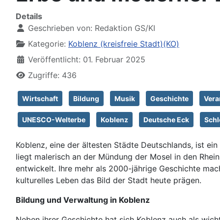
Details
Geschrieben von:
Redaktion GS/KI
Kategorie:
Koblenz (kreisfreie Stadt)(KO)
Veröffentlicht: 01. Februar 2025
Zugriffe: 436
Wirtschaft
Bildung
Musik
Geschichte
Vera
UNESCO-Welterbe
Koblenz
Deutsche Eck
Schl
Koblenz, eine der ältesten Städte Deutschlands, ist e
liegt malerisch an der Mündung der Mosel in den Rhein
entwickelt. Ihre mehr als 2000-jährige Geschichte ma
kulturelles Leben das Bild der Stadt heute prägen.
Bildung und Verwaltung in Koblenz
Neben ihrer Geschichte hat sich Koblenz auch als wic