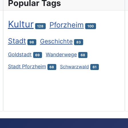
Popular Tags
Kultur
Pforzheim
128
100
Stadt
Geschichte
98
83
Goldstadt
Wanderwege
69
68
Stadt Pforzheim
Schwarzwald
68
61