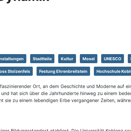
nstaltungen
Stadtteile
Kultur
Mosel
UNESCO
oss Stolzenfels
Festung Ehrenbreitstein
Hochschule Kobl
in faszinierender Ort, an dem Geschichte und Moderne auf e
 und hat sich über die Jahrhunderte hinweg zu einem bedeu
cht sie zu einem lebendigen Erbe vergangener Zeiten, wäh
htiger Bildungsstandort etabliert. Die Universität Koblen