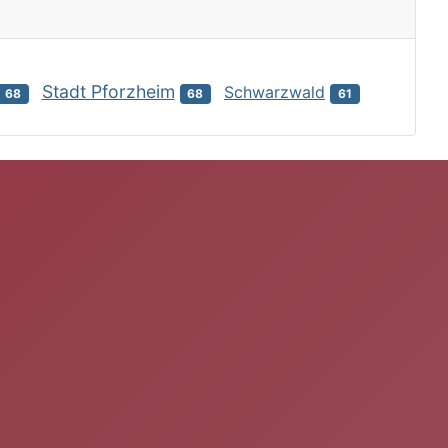
Stadt Pforzheim
Schwarzwald
68
68
61