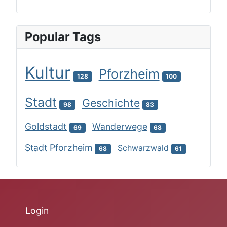
Popular Tags
Kultur
Pforzheim
128
100
Stadt
Geschichte
98
83
Goldstadt
Wanderwege
69
68
Stadt Pforzheim
Schwarzwald
68
61
Login